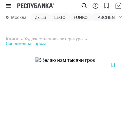
Меню
Москва
дыши
LEGO
FUNKO
TASCHEN
маг
Книги
Художественная литература
Современная проза