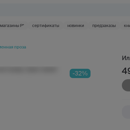
магазины Р*
сертификаты
новинки
предзаказы
кн
енная проза
Ил
4
-32%