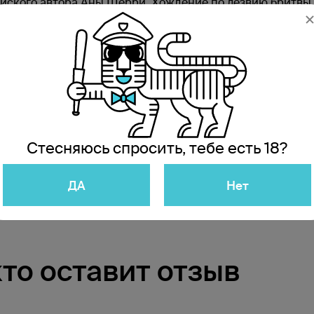
ийского автора Аны Шерри. Хождение по лезвию бритвы,
вой книге «Иллюзия правды. Дама червей». Суммарные п
яров. Ее истории стоят в одном ряду с другими звезда
газине Республика, регистрируйтесь в программе лояль
Стесняюсь спросить, тебе есть 18?
ДА
Нет
кто оставит отзыв