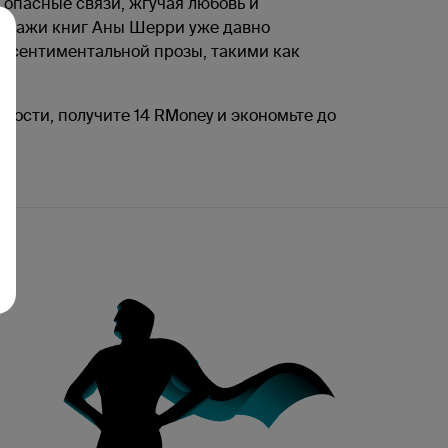
 опасные связи, жгучая любовь и
родажи книг Аны Шерри уже давно
ми сентиментальной прозы, такими как
ности, получите 14 RMoney и экономьте до