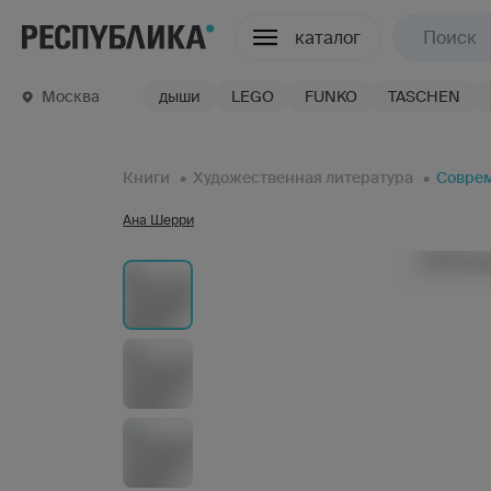
каталог
Москва
дыши
LEGO
FUNKO
TASCHEN
Книги
Художественная литература
Соврем
Ана Шерри