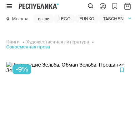
Меню
Москва
дыши
LEGO
FUNKO
TASCHEN
маг
Книги
Художественная литература
Современная проза
-9%