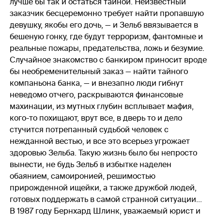
лучше бы так и остаться тайной. Неизвестный
заказчик бесцеремонно требует найти пропавшую
девушку, якобы его дочь, — и Зельб ввязывается в
бешеную гонку, где будут терроризм, фантомные и
реальные пожары, предательства, ложь и безумие.
Случайное знакомство с банкиром приносит вроде
бы необременительный заказ — найти тайного
компаньона банка, — и внезапно люди гибнут
неведомо отчего, раскрываются финансовые
махинации, из мутных глубин всплывает мафия,
кого-то похищают, врут все, в дверь то и дело
стучится потрепанный судьбой человек с
нежданной вестью, и все это всерьез угрожает
здоровью Зельба. Такую жизнь было бы непросто
вынести, не будь Зельб в избытке наделен
обаянием, самоиронией, решимостью
прирожденной ищейки, а также дружбой людей,
готовых поддержать в самой странной ситуации...
В 1987 году Бернхард Шлинк, уважаемый юрист и