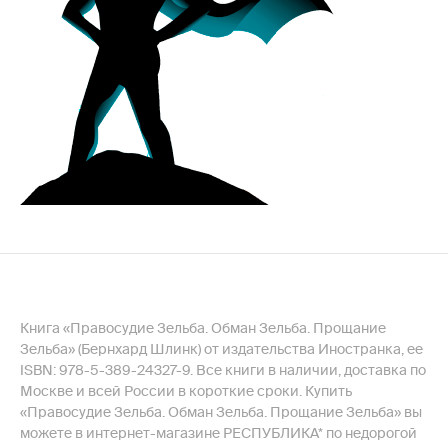
Книга «Правосудие Зельба. Обман Зельба. Прощание
Зельба» (Бернхард Шлинк) от издательства Иностранка, ее
ISBN: 978-5-389-24327-9. Все книги в наличии, доставка по
Москве и всей России в короткие сроки. Купить
«Правосудие Зельба. Обман Зельба. Прощание Зельба» вы
можете в интернет-магазине РЕСПУБЛИКА* по недорогой