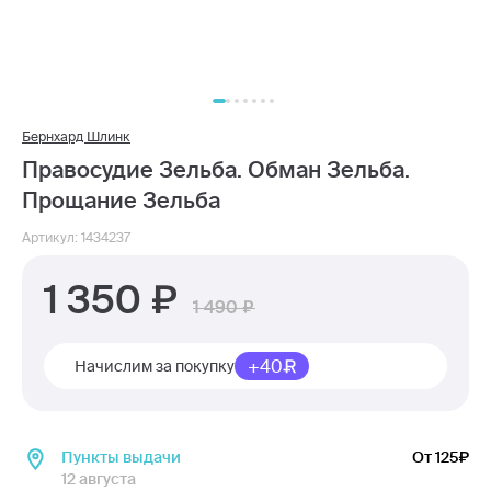
Бернхард Шлинк
Правосудие Зельба. Обман Зельба.
Прощание Зельба
Артикул: 1434237
1 350
1 490
+40
Начислим за покупку
Пункты выдачи
От 125
12 августа