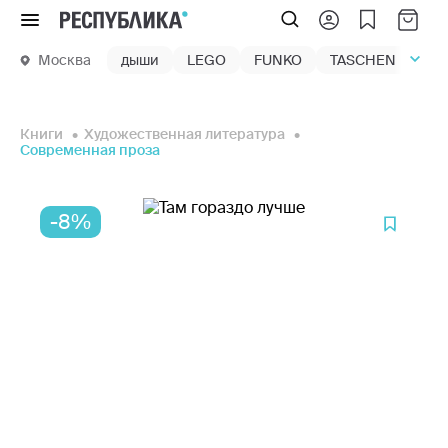
Меню
Москва
дыши
LEGO
FUNKO
TASCHEN
маг
Книги
Художественная литература
Современная проза
-8%