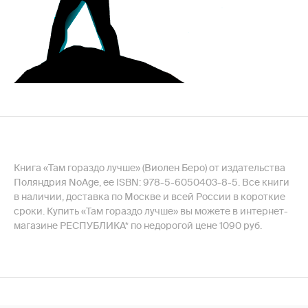
Книга «Там гораздо лучше» (Виолен Беро) от издательства
Поляндрия NoAge, ее ISBN: 978-5-6050403-8-5. Все книги
в наличии, доставка по Москве и всей России в короткие
сроки. Купить «Там гораздо лучше» вы можете в интернет-
магазине РЕСПУБЛИКА* по недорогой цене 1090 руб.