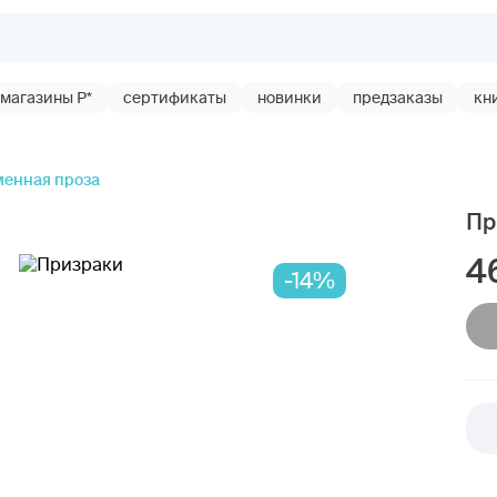
магазины Р*
сертификаты
новинки
предзаказы
кн
енная проза
Пр
4
-14%