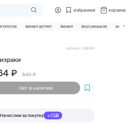
избранное
корзина
игопоток
винил аутлет
винил
вкусненькое
акции
Артикул: 368140
израки
64
540
Нет в наличии
+13
Начислим за покупку