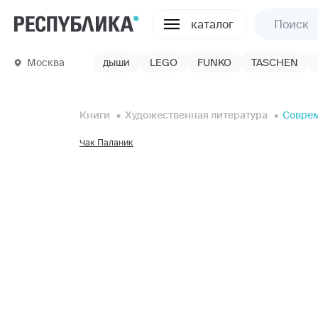
каталог
Москва
дыши
LEGO
FUNKO
TASCHEN
Книги
Художественная литература
Соврем
Чак Паланик