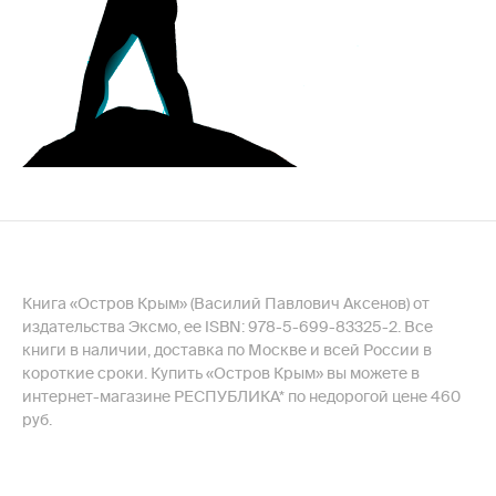
Книга «Остров Крым» (Василий Павлович Аксенов) от
издательства Эксмо, ее ISBN: 978-5-699-83325-2. Все
книги в наличии, доставка по Москве и всей России в
короткие сроки. Купить «Остров Крым» вы можете в
интернет-магазине РЕСПУБЛИКА* по недорогой цене 460
руб.