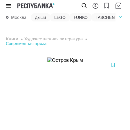
Меню
Москва
дыши
LEGO
FUNKO
TASCHEN
маг
Книги
Художественная литература
Современная проза