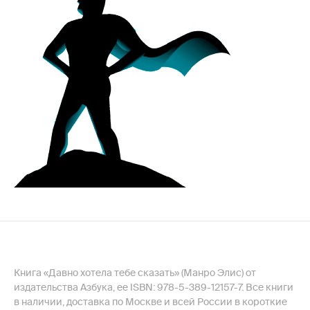
Книга «Давно хотела тебе сказать» (Манро Элис) от
издательства Азбука, ее ISBN: 978-5-389-12157-7. Все книги
в наличии, доставка по Москве и всей России в короткие