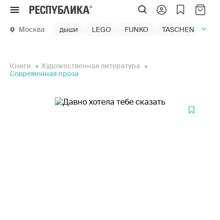
Меню
Москва
дыши
LEGO
FUNKO
TASCHEN
маг
Книги
Художественная литература
Современная проза