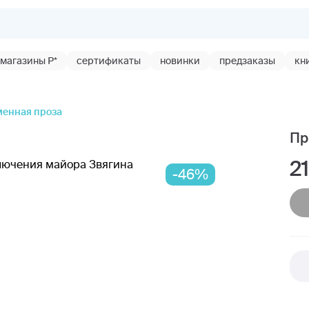
магазины Р*
сертификаты
новинки
предзаказы
кн
енная проза
Пр
2
-46%