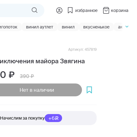
избранное
корзина
игопоток
винил аутлет
винил
вкусненькое
акции
Артикул: 457819
иключения майора Звягина
10
390
Нет в наличии
+6
Начислим за покупку