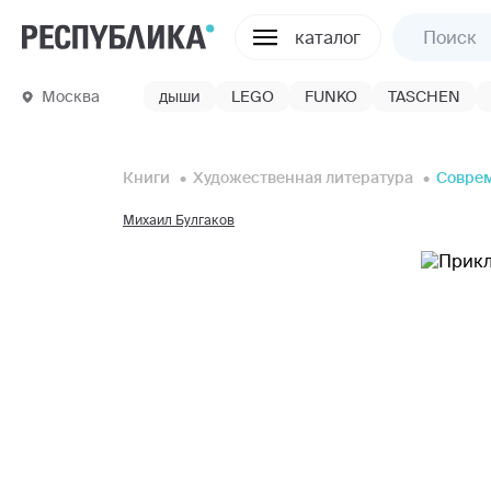
каталог
Москва
дыши
LEGO
FUNKO
TASCHEN
Книги
Художественная литература
Соврем
Михаил Булгаков