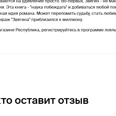
ываются на удивление просто. Во-первых, Звягин - не ма
я. Эта книга - "наука побеждать" и добиваться любой 
льная идея романа. Может переломить судьбу, стать люб
тираж "Звягина" приблизился к миллиону.
азине Республика, регистрируйтесь в программе лояльн
кто оставит отзыв