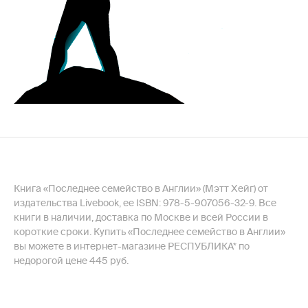
Книга «Последнее семейство в Англии» (Мэтт Хейг) от
издательства Livebook, ее ISBN: 978-5-907056-32-9. Все
книги в наличии, доставка по Москве и всей России в
короткие сроки. Купить «Последнее семейство в Англии»
вы можете в интернет-магазине РЕСПУБЛИКА* по
недорогой цене 445 руб.