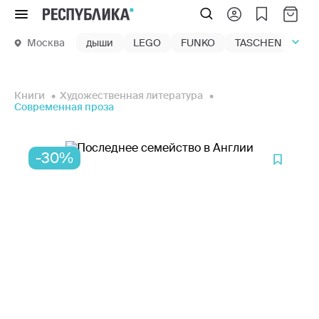
Меню
Москва
дыши
LEGO
FUNKO
TASCHEN
маг
Книги
Художественная литература
Современная проза
-30%