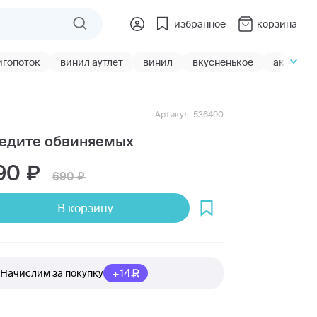
избранное
корзина
игопоток
винил аутлет
винил
вкусненькое
акции
Артикул: 536490
едите обвиняемых
90
690
В корзину
+14
Начислим за покупку