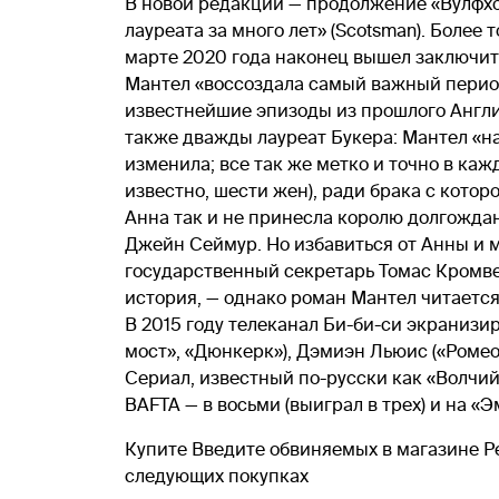
В новой редакции — продолжение «Вулфхо
лауреата за много лет» (Scotsman). Более
марте 2020 года наконец вышел заключит
Мантел «воссоздала самый важный перио
известнейшие эпизоды из прошлого Англи
также дважды лауреат Букера: Мантел «на
изменила; все так же метко и точно в кажд
известно, шести жен), ради брака с кот
Анна так и не принесла королю долгождан
Джейн Сеймур. Но избавиться от Анны и м
государственный секретарь Томас Кромвел
история, — однако роман Мантел читаетс
В 2015 году телеканал Би-би-си экранизи
мост», «Дюнкерк»), Дэмиэн Льюис («Ромео
Сериал, известный по-русски как «Волчий 
BAFTA — в восьми (выиграл в трех) и на «
Купите Введите обвиняемых в магазине Ре
следующих покупках