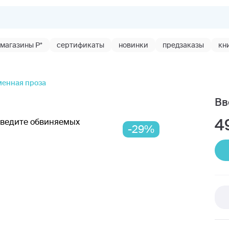
магазины Р*
сертификаты
новинки
предзаказы
кн
енная проза
Вв
4
-29%