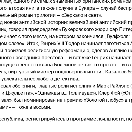
лла», одного из самых знаменитых британских романов 
 того, вторая книга также получила Букера — случай бес
ельный роман трилогии — «Зеркало и свет».
д новой английской истории: величайший английский п
и», говорил председатель Букеровского жюри сэр Питер
чинает с того места, на котором закончился „Вулфхолл“
ом слове». Итак, Генрих VIII Тюдор начинает тяготиться 
орой произвел религиозную реформацию, сделав Англию 
ного наследника престола — и вот уже Генрих начинает
огущественного клана Болейнов не так-то просто — и в
ь, виртуозный мастер подковерных интриг. Казалось бы
я увлекательнее любого детектива…
ровал обе книги, главные роли исполнили Марк Райлэнс
 и Джульетта», «Однажды в… Голливуде»), Клер Фой («Опо
зал», был номинирован на премию «Золотой глобус» в тр
Эмми» — тоже в восьми.
спублика, регистрируйтесь в программе лояльности, по