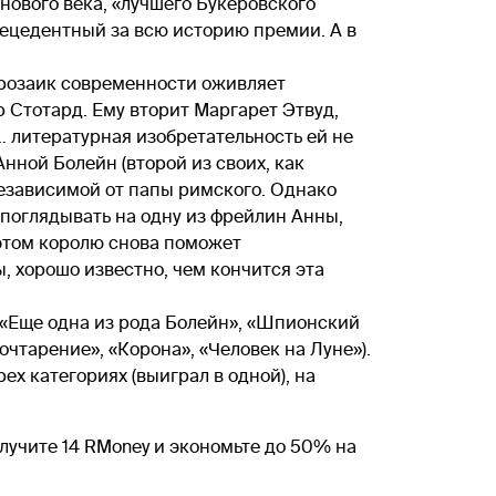
нового века, «лучшего Букеровского
прецедентный за всю историю премии. А в
розаик современности оживляет
 Стотард. Ему вторит Маргарет Этвуд,
… литературная изобретательность ей не
Анной Болейн (второй из своих, как
независимой от папы римского. Однако
 поглядывать на одну из фрейлин Анны,
 этом королю снова поможет
, хорошо известно, чем кончится эта
 («Еще одна из рода Болейн», «Шпионский
чтарение», «Корона», «Человек на Луне»).
ех категориях (выиграл в одной), на
лучите 14 RMoney и экономьте до 50% на