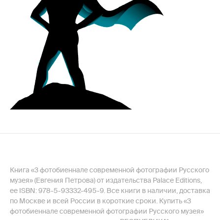
Книга «3 фотобиеннале современной фотографии Русского
музея» (Евгения Петрова) от издательства Palace Editions,
ее ISBN: 978-5-93332-495-9. Все книги в наличии, доставка
по Москве и всей России в короткие сроки. Купить «3
фотобиеннале современной фотографии Русского музея»