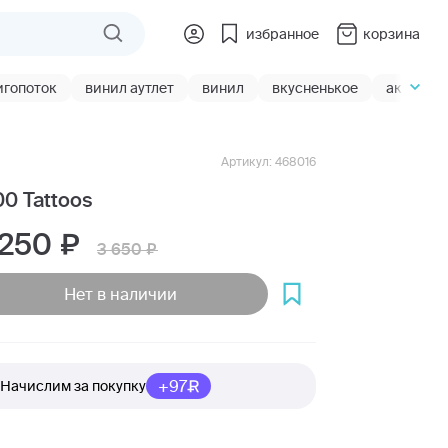
избранное
корзина
игопоток
винил аутлет
винил
вкусненькое
акции
Артикул: 468016
00 Tattoos
 250
3 650
Нет в наличии
+97
Начислим за покупку