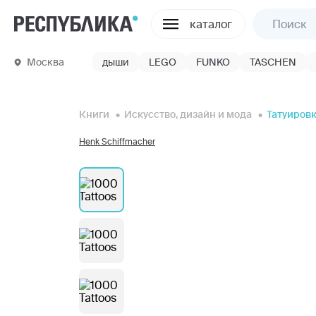
каталог
Москва
дыши
LEGO
FUNKO
TASCHEN
Книги
Искусство, дизайн и мода
Татуиров
Henk Schiffmacher