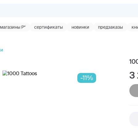
магазины Р*
сертификаты
новинки
предзаказы
кн
ки
10
3
-11%