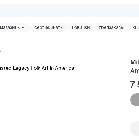
магазины Р*
сертификаты
новинки
предзаказы
кн
ь
Mil
Am
7