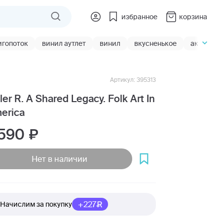
избранное
корзина
игопоток
винил аутлет
винил
вкусненькое
акции
Артикул: 395313
ler R. A Shared Legacy. Folk Art In
erica
 590
Нет в наличии
+227
Начислим за покупку