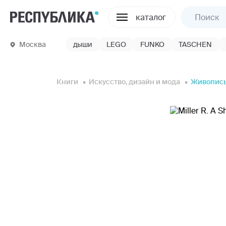
каталог
Москва
дыши
LEGO
FUNKO
TASCHEN
Книги
Искусство, дизайн и мода
Живопис