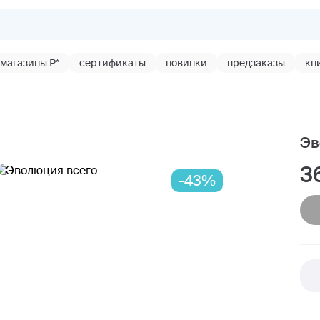
магазины Р*
сертификаты
новинки
предзаказы
кн
Эв
3
-43%