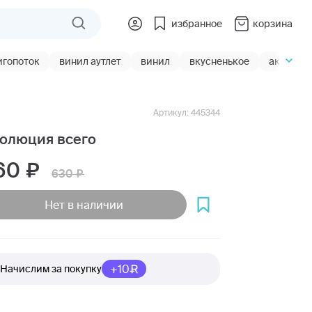
избранное
корзина
игопоток
винил аутлет
винил
вкусненькое
акции
Артикул: 445344
олюция всего
60
630
Нет в наличии
+10
Начислим за покупку