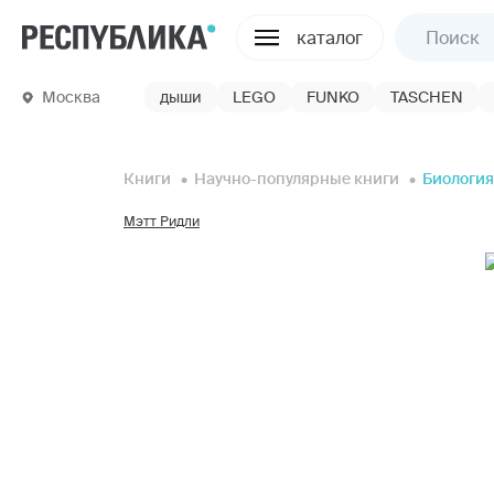
каталог
Москва
дыши
LEGO
FUNKO
TASCHEN
Книги
Научно-популярные книги
Биология
Мэтт Ридли