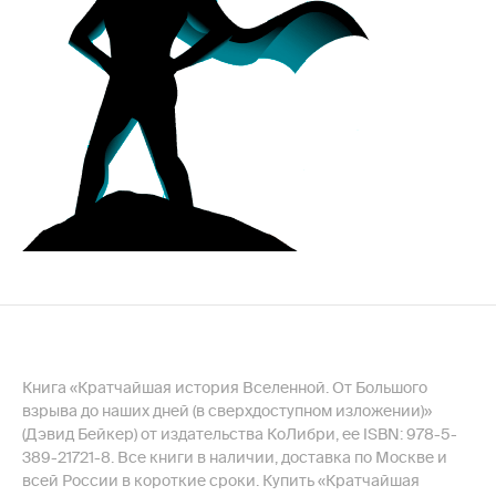
Книга «Кратчайшая история Вселенной. От Большого
взрыва до наших дней (в сверхдоступном изложении)»
(Дэвид Бейкер) от издательства КоЛибри, ее ISBN: 978-5-
389-21721-8. Все книги в наличии, доставка по Москве и
всей России в короткие сроки. Купить «Кратчайшая