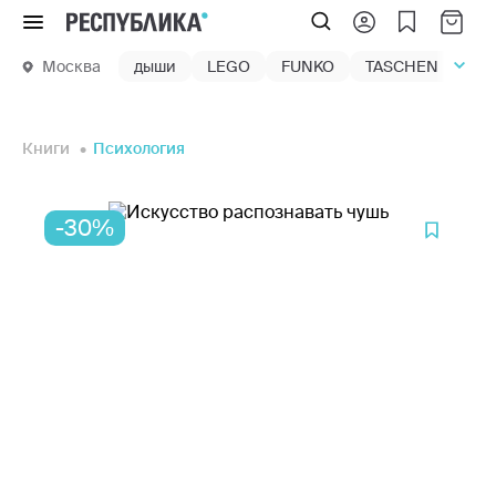
Меню
Москва
дыши
LEGO
FUNKO
TASCHEN
маг
Книги
Психология
-30%