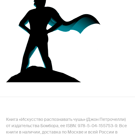
Книга «Искусство распознавать чушь» (Джон Петрочелли)
от издательства Бомбора, ее ISBN: 978-5-04-155753-9. Все
книги в наличии, доставка по Москве и всей России в