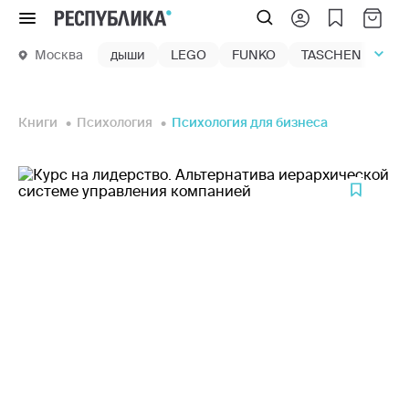
Меню
Москва
дыши
LEGO
FUNKO
TASCHEN
маг
Книги
Психология
Психология для бизнеса