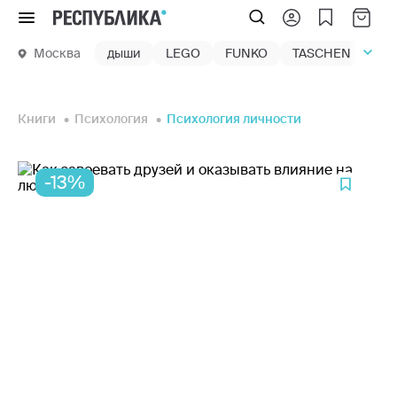
Меню
Москва
дыши
LEGO
FUNKO
TASCHEN
маг
Книги
Психология
Психология личности
-13%