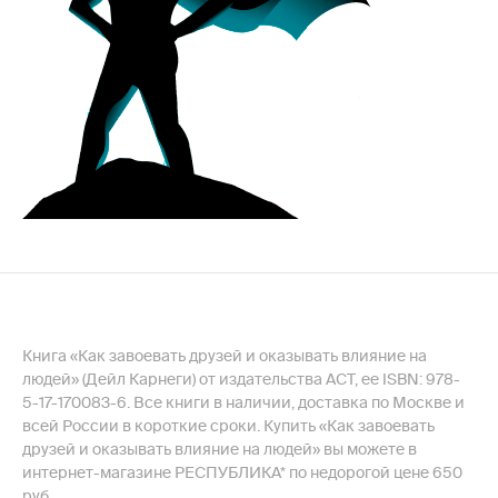
Книга «Как завоевать друзей и оказывать влияние на
людей» (Дейл Карнеги) от издательства АСТ, ее ISBN: 978-
5-17-170083-6. Все книги в наличии, доставка по Москве и
всей России в короткие сроки. Купить «Как завоевать
друзей и оказывать влияние на людей» вы можете в
интернет-магазине РЕСПУБЛИКА* по недорогой цене 650
руб.