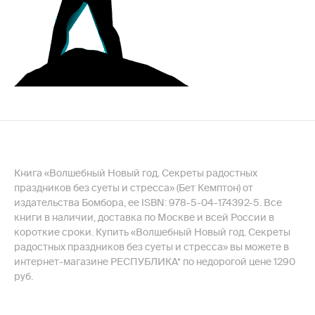
Книга «Волшебный Новый год. Секреты радостных
праздников без суеты и стресса» (Бет Кемптон) от
издательства Бомбора, ее ISBN: 978-5-04-174392-5. Все
книги в наличии, доставка по Москве и всей России в
короткие сроки. Купить «Волшебный Новый год. Секреты
радостных праздников без суеты и стресса» вы можете в
интернет-магазине РЕСПУБЛИКА* по недорогой цене 1290
руб.