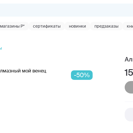
магазины Р*
сертификаты
новинки
предзаказы
кн
ы
Ал
1
-50%