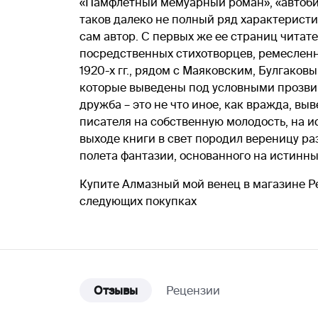
«Памфлетный мемуарный роман», «автобио
таков далеко не полный ряд характеристи
сам автор. С первых же ее страниц читат
посредственных стихотворцев, ремесленн
1920-х гг., рядом с Маяковским, Булгако
которые выведены под условными прозви
дружба – это не что иное, как вражда, в
писателя на собственную молодость, на и
выходе книги в свет породил вереницу ра
полета фантазии, основанного на истинн
Купите Алмазный мой венец в магазине Ре
следующих покупках
Отзывы
Рецензии