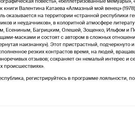
графическая повесть», «беллетризованные мемуары», «
к книги Валентина Катаева «Алмазный мой венец» (1978)
ель оказывается на территории «странной республики ге
иков и неудачников», в колоритной атмосфере литерат
вым, Есениным, Багрицким, Олешей, Зощенко, Ильфом и 
щами-масками и состоят с автором в сложных отношен
ывернутая наизнанку»). Этот пристрастный, подчеркнут
сполненное резких контрастов время, на людей, вращав
зноречивых отзывов; сохраняет он немалый интерес и с
ых происшествиях».
спублика, регистрируйтесь в программе лояльности, по