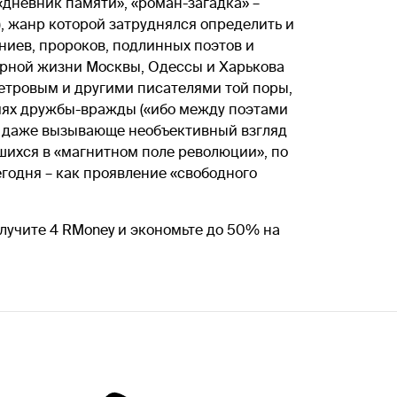
дневник памяти», «роман-загадка» –
, жанр которой затруднялся определить и
ниев, пророков, подлинных поэтов и
урной жизни Москвы, Одессы и Харькова
Петровым и другими писателями той поры,
иях дружбы-вражды («ибо между поэтами
о и даже вызывающе необъективный взгляд
шихся в «магнитном поле революции», по
егодня – как проявление «свободного
лучите 4 RMoney и экономьте до 50% на