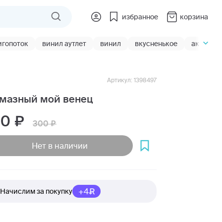
избранное
корзина
игопоток
винил аутлет
винил
вкусненькое
акции
Артикул: 1398497
мазный мой венец
50
300
Нет в наличии
+4
Начислим за покупку