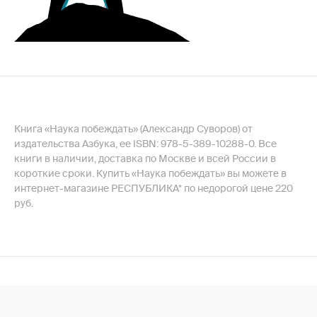
Книга «Наука побеждать» (Александр Суворов) от
издательства Азбука, ее ISBN: 978-5-389-10288-0. Все
книги в наличии, доставка по Москве и всей России в
короткие сроки. Купить «Наука побеждать» вы можете в
интернет-магазине РЕСПУБЛИКА* по недорогой цене 220
руб.