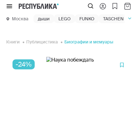
Меню
Москва
дыши
LEGO
FUNKO
TASCHEN
маг
Книги
Публицистика
Биографии и мемуары
-24%