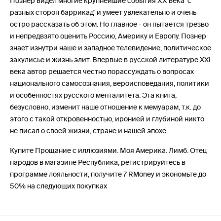
Познер видел многие крупнейшие события ХХ века "с
разных сторон баррикад" и умеет увлекательно и очень
остро рассказать об этом. Но главное - он пытается трезво
и непредвзято оценить Россию, Америку и Европу. Познер
знает изнутри наше и западное телевидение, политическое
закулисье и жизнь элит. Впервые в русской литературе XXI
века автор решается честно порассуждать о вопросах
национального самосознания, вероисповедания, политики
и особенностях русского менталитета. Эта книга,
безусловно, изменит наше отношение к мемуарам, т.к. до
этого с такой откровенностью, иронией и глубиной никто
не писал о своей жизни, стране и нашей эпохе.
Купите Прощание с иллюзиями. Моя Америка. Лимб. Отец
народов в магазине Республика, регистрируйтесь в
программе лояльности, получите 7 RMoney и экономьте до
50% на следующих покупках