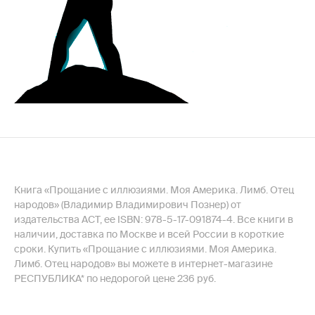
Книга «Прощание с иллюзиями. Моя Америка. Лимб. Отец
народов» (Владимир Владимирович Познер) от
издательства АСТ, ее ISBN: 978-5-17-091874-4. Все книги в
наличии, доставка по Москве и всей России в короткие
сроки. Купить «Прощание с иллюзиями. Моя Америка.
Лимб. Отец народов» вы можете в интернет-магазине
РЕСПУБЛИКА* по недорогой цене 236 руб.