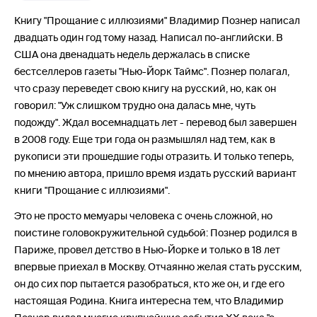
Книгу "Прощание с иллюзиями" Владимир Познер написал
двадцать один год тому назад. Написал по-английски. В
США она двенадцать недель держалась в списке
бестселлеров газеты "Нью-Йорк Таймс". Познер полагал,
что сразу переведет свою книгу на русский, но, как он
говорил: "Уж слишком трудно она далась мне, чуть
подожду". Ждал восемнадцать лет - перевод был завершен
в 2008 году. Еще три года он размышлял над тем, как в
рукописи эти прошедшие годы отразить. И только теперь,
по мнению автора, пришло время издать русский вариант
книги "Прощание с иллюзиями".
Это не просто мемуары человека с очень сложной, но
поистине головокружительной судьбой: Познер родился в
Париже, провел детство в Нью-Йорке и только в 18 лет
впервые приехал в Москву. Отчаянно желая стать русским,
он до сих пор пытается разобраться, кто же он, и где его
настоящая Родина. Книга интересна тем, что Владимир