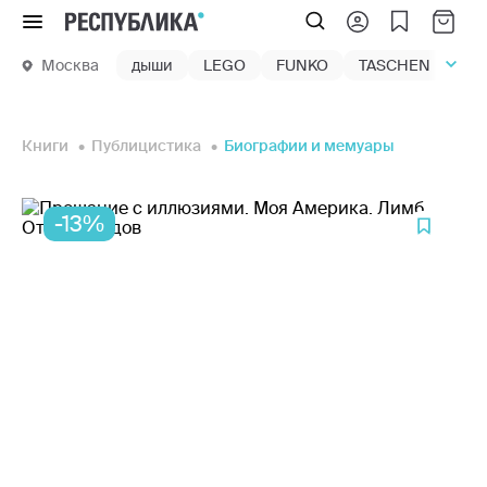
Меню
Москва
дыши
LEGO
FUNKO
TASCHEN
маг
Книги
Публицистика
Биографии и мемуары
-13%