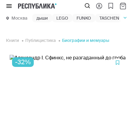
Меню
Москва
дыши
LEGO
FUNKO
TASCHEN
маг
Книги
Публицистика
Биографии и мемуары
-32%