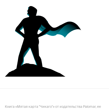
Книга «Мятая карта "Чикаго"» от издательства Palomar, ее