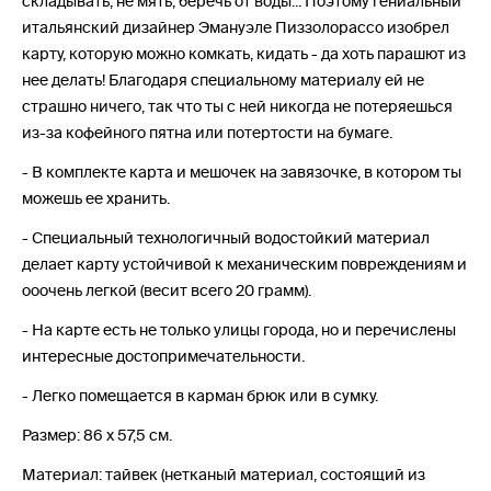
складывать, не мять, беречь от воды... Поэтому гениальный
итальянский дизайнер Эмануэле Пиззолорассо изобрел
карту, которую можно комкать, кидать - да хоть парашют из
нее делать! Благодаря специальному материалу ей не
страшно ничего, так что ты с ней никогда не потеряешься
из-за кофейного пятна или потертости на бумаге.
- В комплекте карта и мешочек на завязочке, в котором ты
можешь ее хранить.
- Специальный технологичный водостойкий материал
делает карту устойчивой к механическим повреждениям и
ооочень легкой (весит всего 20 грамм).
- На карте есть не только улицы города, но и перечислены
интересные достопримечательности.
- Легко помещается в карман брюк или в сумку.
Размер: 86 х 57,5 см.
Материал: тайвек (нетканый материал, состоящий из