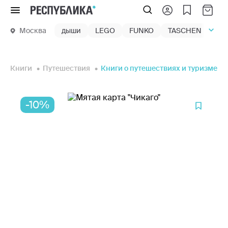
Меню
Москва
дыши
LEGO
FUNKO
TASCHEN
маг
Книги
Путешествия
Книги о путешествиях и туризме
-10%