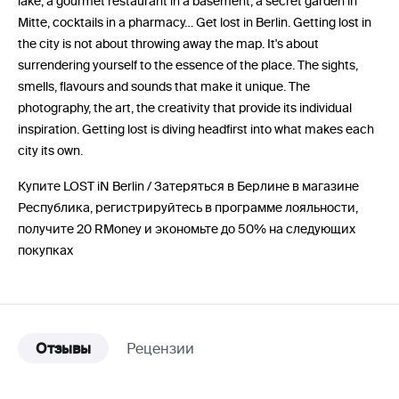
lake, a gourmet restaurant in a basement, a secret garden in
Mitte, cocktails in a pharmacy… Get lost in Berlin. Getting lost in
the city is not about throwing away the map. It's about
surrendering yourself to the essence of the place. The sights,
smells, flavours and sounds that make it unique. The
photography, the art, the creativity that provide its individual
inspiration. Getting lost is diving headfirst into what makes each
city its own.
Купите LOST iN Berlin / Затеряться в Берлине в магазине
Республика, регистрируйтесь в программе лояльности,
получите 20 RMoney и экономьте до 50% на следующих
покупках
Отзывы
Рецензии