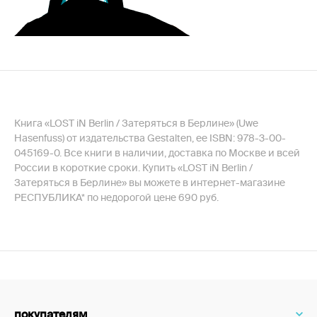
Книга «LOST iN Berlin / Затеряться в Берлине» (Uwe
Hasenfuss) от издательства Gestalten, ее ISBN: 978-3-00-
045169-0. Все книги в наличии, доставка по Москве и всей
России в короткие сроки. Купить «LOST iN Berlin /
Затеряться в Берлине» вы можете в интернет-магазине
РЕСПУБЛИКА* по недорогой цене 690 руб.
покупателям