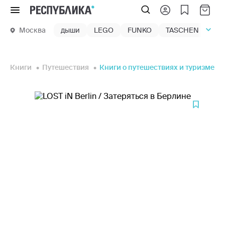
Меню
Москва
дыши
LEGO
FUNKO
TASCHEN
маг
Книги
Путешествия
Книги о путешествиях и туризме