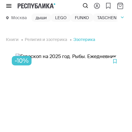
Меню
Москва
дыши
LEGO
FUNKO
TASCHEN
маг
Книги
Религия и эзотерика
Эзотерика
-10%