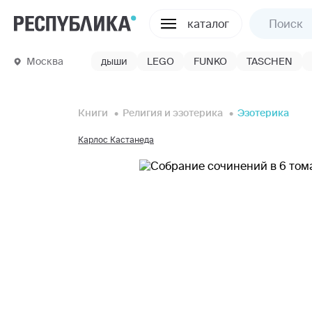
каталог
Москва
дыши
LEGO
FUNKO
TASCHEN
Книги
Религия и эзотерика
Эзотерика
Карлос Кастанеда