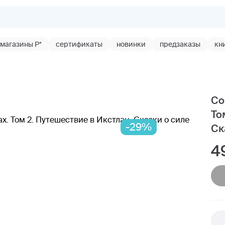
магазины Р*
сертификаты
новинки
предзаказы
кн
Со
То
-29%
Ск
4