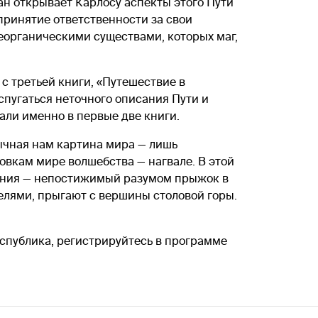
уан открывает Карлосу аспекты этого Пути
принятие ответственности за свои
еорганическими существами, которых маг,
 с третьей книги, «Путешествие в
спугаться неточного описания Пути и
али именно в первые две книги.
вычная нам картина мира — лишь
вкам мире волшебства — нагвале. В этой
чения — непостижимый разумом прыжок в
телями, прыгают с вершины столовой горы.
еспублика, регистрируйтесь в программе