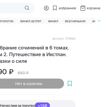
избранное
корзина
игопоток
винил аутлет
винил
вкусненькое
акции
Артикул: 379988
брание сочинений в 6 томах.
м 2. Путешествие в Икстлан.
азки о силе
90
690
Нет в наличии
+14
Начислим за покупку