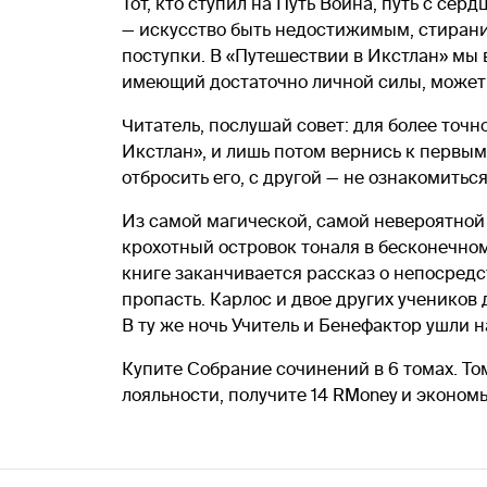
Тот, кто ступил на Путь Воина, путь с се
— искусство быть недостижимым, стирани
поступки. В «Путешествии в Икстлан» мы
имеющий достаточно личной силы, может
Читатель, послушай совет: для более точн
Икстлан», и лишь потом вернись к первым
отбросить его, с другой — не ознакомить
Из самой магической, самой невероятной
крохотный островок тоналя в бесконечно
книге заканчивается рассказ о непосред
пропасть. Карлос и двое других учеников
В ту же ночь Учитель и Бенефактор ушли н
Купите Собрание сочинений в 6 томах. То
лояльности, получите 14 RMoney и эконом