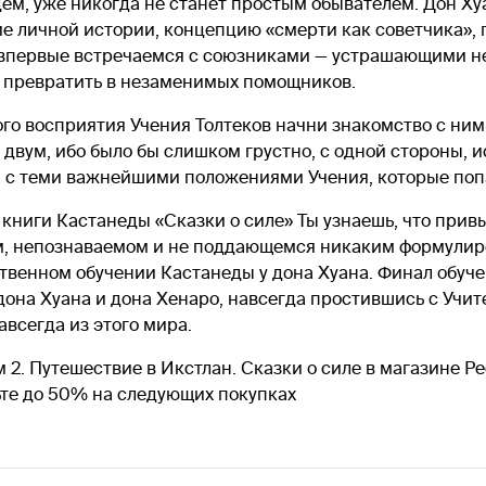
рдцем, уже никогда не станет простым обывателем. Дон Х
е личной истории, концепцию «смерти как советчика», 
 впервые встречаемся с союзниками — устрашающими н
 превратить в незаменимых помощников.
ого восприятия Учения Толтеков начни знакомство с ним
 двум, ибо было бы слишком грустно, с одной стороны, и
ся с теми важнейшими положениями Учения, которые поп
 книги Кастанеды «Сказки о силе» Ты узнаешь, что при
м, непознаваемом и не поддающемся никаким формулиро
ственном обучении Кастанеды у дона Хуана. Финал обу
 дона Хуана и дона Хенаро, навсегда простившись с Учи
авсегда из этого мира.
м 2. Путешествие в Икстлан. Сказки о силе в магазине Р
ьте до 50% на следующих покупках