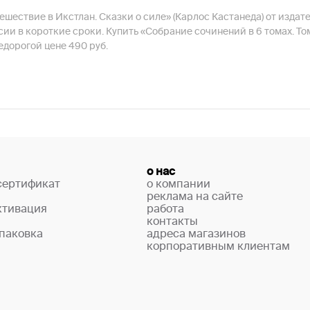
ешествие в Икстлан. Сказки о силе» (Карлос Кастанеда) от издате
сии в короткие сроки. Купить «Собрание сочинений в 6 томах. Том
дорогой цене 490 руб.
о нас
сертификат
о компании
реклама на сайте
ктивация
работа
контакты
паковка
адреса магазинов
корпоративным клиентам