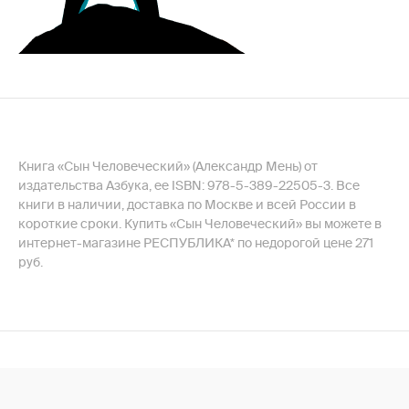
Книга «Сын Человеческий» (Александр Мень) от
издательства Азбука, ее ISBN: 978-5-389-22505-3. Все
книги в наличии, доставка по Москве и всей России в
короткие сроки. Купить «Сын Человеческий» вы можете в
интернет-магазине РЕСПУБЛИКА* по недорогой цене 271
руб.