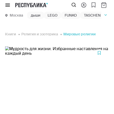
Меню
Москва
дыши
LEGO
FUNKO
TASCHEN
маг
Книги
Религия и эзотерика
Мировые религии