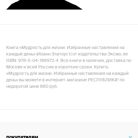
Книга «Мудрость для жизни. Избранные наставления на
каждый день» (Иоанн Златоуст) от издательства Эксмо, ее
ISBN: 978-5-04-186972-4. Все книги в наличии, доставка по
Москве и всей России в короткие сроки. Купить
«Мудрость для жизни. Избранные наставления на каждый
день» вы можете в интернет-магазине РЕСПУБЛИКА* по
недорогой цене 880 руб.
покупателям