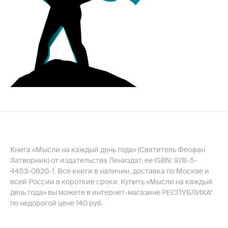
Книга «Мысли на каждый день года» (Святитель Феофан
Затворник) от издательства Лениздат, ее ISBN: 978-5-
4453-0820-1. Все книги в наличии, доставка по Москве и
всей России в короткие сроки. Купить «Мысли на каждый
день года» вы можете в интернет-магазине РЕСПУБЛИКА*
по недорогой цене 140 руб.