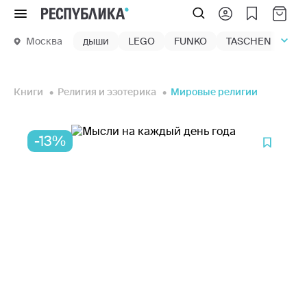
Меню
Москва
дыши
LEGO
FUNKO
TASCHEN
маг
Книги
Религия и эзотерика
Мировые религии
-13%