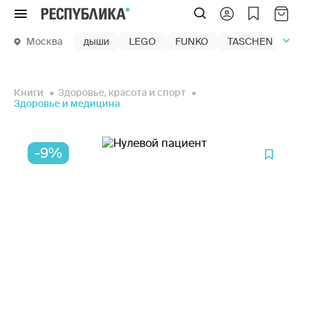
Меню
Москва
дыши
LEGO
FUNKO
TASCHEN
маг
Книги
Здоровье, красота и спорт
Здоровье и медицина
-9%