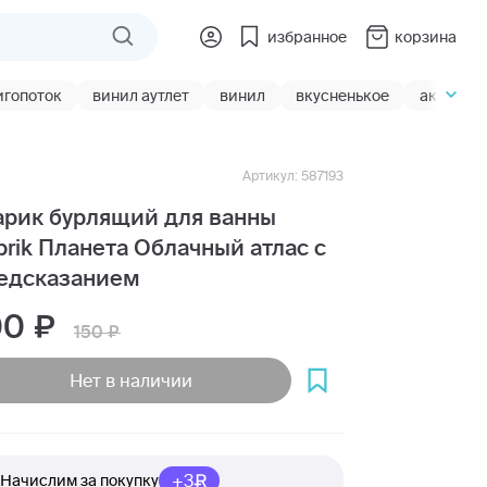
избранное
корзина
игопоток
винил аутлет
винил
вкусненькое
акции
Артикул: 587193
рик бурлящий для ванны
brik Планета Облачный атлас с
едсказанием
00
150
Нет в наличии
+3
Начислим за покупку