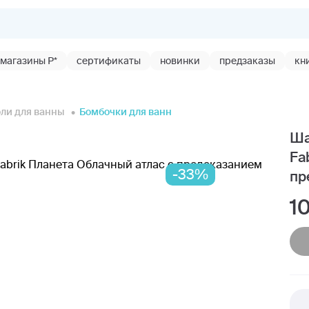
магазины Р*
сертификаты
новинки
предзаказы
кн
оли для ванны
Бомбочки для ванн
Ша
Fa
-33%
пр
1