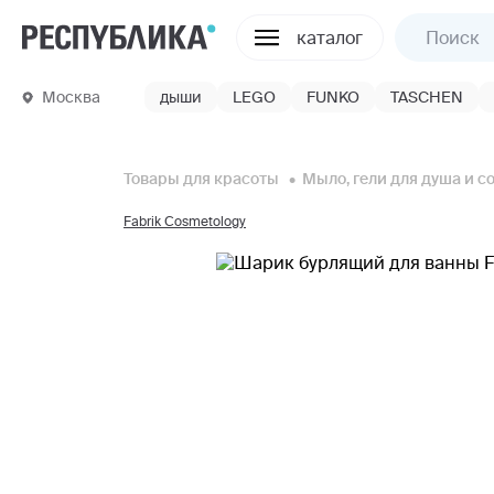
каталог
Москва
дыши
LEGO
FUNKO
TASCHEN
Товары для красоты
Мыло, гели для душа и с
Fabrik Cosmetology