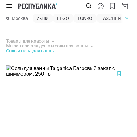
Меню
Москва
дыши
LEGO
FUNKO
TASCHEN
маг
Товары для красоты
Мыло, гели для душа и соли для ванны
Соль и пена для ванны