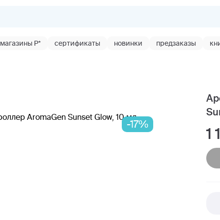
магазины Р*
сертификаты
новинки
предзаказы
кн
Ар
Su
-17%
1