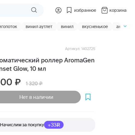
избранное
корзина
игопоток
винил аутлет
винил
вкусненькое
акции
Артикул: 1402725
оматический роллер AromaGen
nset Glow, 10 мл
 100
1 320
Нет в наличии
+33
Начислим за покупку