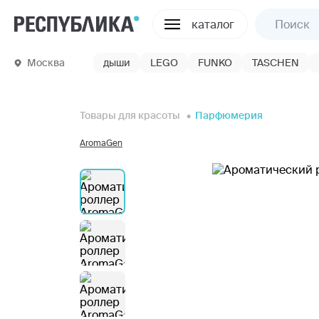
каталог
Москва
дыши
LEGO
FUNKO
TASCHEN
Товары для красоты
Парфюмерия
AromaGen