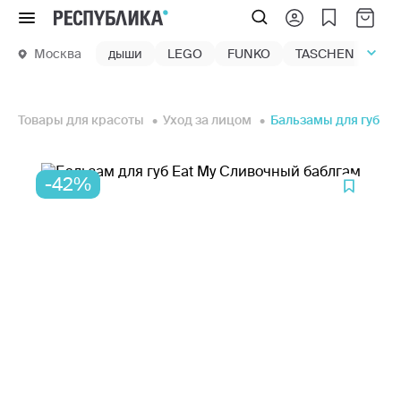
Меню
Москва
дыши
LEGO
FUNKO
TASCHEN
маг
Товары для красоты
Уход за лицом
Бальзамы для губ
-42%