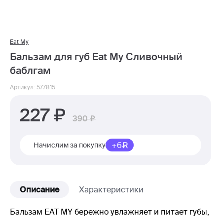
Eat My
Бальзам для губ Eat My Сливочный
баблгам
Артикул: 577815
227
390
+6
Начислим за покупку
Описание
Характеристики
Бальзам EAT MY бережно увлажняет и питает губы,