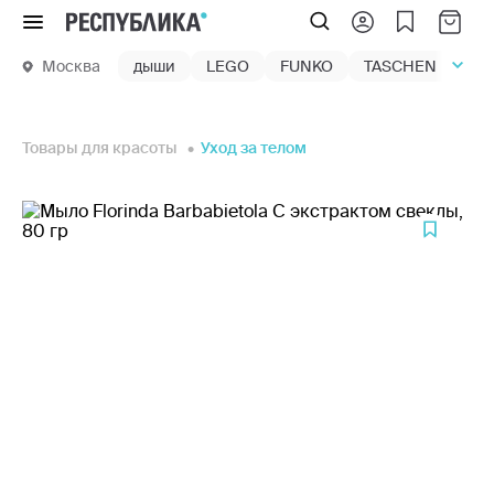
Меню
Москва
дыши
LEGO
FUNKO
TASCHEN
маг
Товары для красоты
Уход за телом