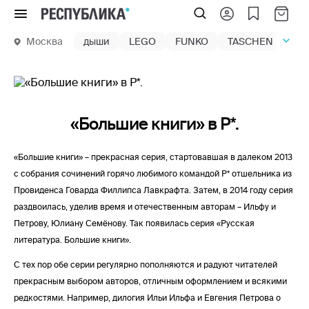
Меню
Москва
дыши
LEGO
FUNKO
TASCHEN
маг
«Большие книги» в Р*.
«Большие книги» – прекрасная серия, стартовавшая в далеком 2013
с собрания сочинений горячо любимого командой Р* отшельника из
Провиденса Говарда Филлипса Лавкрафта. Затем, в 2014 году серия
раздвоилась, уделив время и отечественным авторам – Ильфу и
Петрову, Юлиану Семёнову. Так появилась серия «Русская
литература. Большие книги».
С тех пор обе серии регулярно пополняются и радуют читателей
прекрасным выбором авторов, отличным оформлением и всякими
редкостями. Например, дилогия Ильи Ильфа и Евгения Петрова о