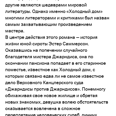
другие являются шедеврами мировой
литературы. Однако именно «Холодный дом»
многими литераторами и критиками был назван
самым захватывающим произведением
мастера.
В центре действия этого романа — история
жизни юной сироты Эстер Саммерсон.
Оказавшись на попечении случайного
благодетеля мистера Джарндиса, она по
окончании пансиона попадает в его старинное
поместье, известное как Холодный дом, с
которым связано едва ли не самое известное
дело Верховного Канцлерского суда
«Джарндисы против Джарндисов». Понемногу
обихаживая свое новое жилище и обретая
новых знакомых, девушка волею обстоятельств
оказывается вовлечена в сложное
переплетение человеческих судеб, личных