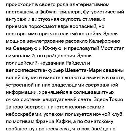
происходит в своего рода альтернативном
настоящем, а фабула триллера, футуристический
антураж и виртуозная скупость стилевых
приемов порождают взрывоопасный, но
неотвратимо притягательный коктейль. Здесь
мощное землетрясение рассекло Калифорнию
на Северную и Южную, и пресловутый Мост стал
символом этого разделения. Здесь
полицейский-неудачник Райделл и
велосипедистка-курьер Шеветта-Мари сведены
волей случая и вместе пытаются выжить в охоте,
устроенной на них владельцами сверхважной
информации, хранящейся в солнцезащитных
очках системы «виртуальный свет». Здесь Токио
заново застроен нанотехнологическими
небоскребами, успехом пользуется ночной клуб
по мотивам Франца Кафки, а по фанатскому
сообществу пронесся слух, что рок-звезда по