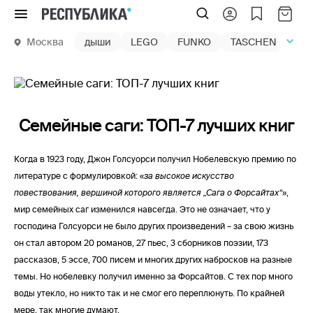
Меню
Москва
дыши
LEGO
FUNKO
TASCHEN
маг
Семейные саги: ТОП-7 лучших книг
Когда в 1923 году, Джон Голсуорси получил Нобелевскую премию по
литературе с формулировкой: «
за высокое искусство
повествования, вершиной которого является „Сага о Форсайтах“
»,
мир семейных саг изменился навсегда. Это не означает, что у
господина Голсуорси не было других произведений – за свою жизнь
он стал автором 20 романов, 27 пьес, 3 сборников поэзии, 173
рассказов, 5 эссе, 700 писем и многих других набросков на разные
темы. Но нобелевку получил именно за Форсайтов. С тех пор много
воды утекло, но никто так и не смог его переплюнуть. По крайней
мере, так многие думают.