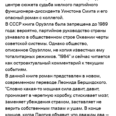
центре сюжета судьба мелкого партийного
функционера-диссидента Уинстона Смита и его
опасный роман с коллегой.
В СССР книга Оруэлла была запрещена до 1989
года: вероятно, партийное руководство страны
узнавало в общественном строе Океании черты
советской системы. Однако общество,
описанное Оруэллом, не копия известных ему
тоталитарных режимов. "1984" и сейчас читается
как остроактуальный комментарий к текущим
событиям.
В данной книге роман представлен в новом,
современном переводе Леонида Бершидского.
"Словно какая-то мощная сила давит, давит,
проникает в черепную коробку, стискивает мозг,
заменяет убеждения страхом, заставляет не
верить собственным глазам и ушам. В конце
концов, когда Партия объявит, что дважды два —