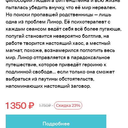
философии Людвига Витгенштейна и всю жизнь
пыталась убедить внучку, что её мир нереален.
Но поиски пропавшей родственницы — лишь
одна из проблем Линор. Её психотерапевт с
каждым сеансом ведёт себя всё более пугающе,
попугай становится невероятно болтлив, на
работе творится настоящий хаос, а местный
магнат, похоже, вознамерился поглотить весь
мир. Линор отправляется в парадоксальное
путешествие, которое приведёт героиню к
подлинной свободе… если только она сможет
выбраться из паутины обстоятельств,
напоминающих настоящий заговор.
1 350
1 750
Скидка 23%
•
Подробнее