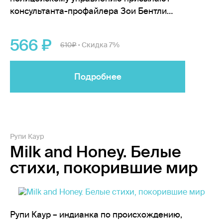
консультанта-профайлера Зои Бентли…
566
610
Скидка 7%
•
Подробнее
Рупи Каур
Milk and Honey. Белые
стихи, покорившие мир
Рупи Каур – индианка по происхождению,