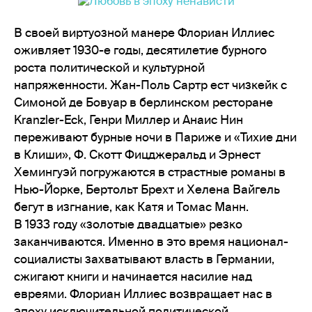
В своей виртуозной манере Флориан Иллиес
оживляет 1930-е годы, десятилетие бурного
роста политической и культурной
напряженности. Жан-Поль Сартр ест чизкейк с
Симоной де Бовуар в берлинском ресторане
Kranzler-Eck, Генри Миллер и Анаис Нин
переживают бурные ночи в Париже и «Тихие дни
в Клиши», Ф. Скотт Фицджеральд и Эрнест
Хемингуэй погружаются в страстные романы в
Нью-Йорке, Бертольт Брехт и Хелена Вайгель
бегут в изгнание, как Катя и Томас Манн.
В 1933 году «золотые двадцатые» резко
заканчиваются. Именно в это время национал-
социалисты захватывают власть в Германии,
сжигают книги и начинается насилие над
евреями. Флориан Иллиес возвращает нас в
эпоху исключительной политической