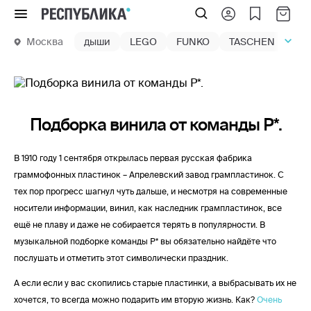
Меню
Москва
дыши
LEGO
FUNKO
TASCHEN
маг
Подборка винила от команды Р*.
В 1910 году 1 сентября открылась первая русская фабрика
граммофонных пластинок – Апрелевский завод грампластинок. С
тех пор прогресс шагнул чуть дальше, и несмотря на современные
носители информации, винил, как наследник грампластинок, все
ещё не плаву и даже не собирается терять в популярности. В
музыкальной подборке команды Р* вы обязательно найдёте что
послушать и отметить этот символически праздник.
А если если у вас скопились старые пластинки, а выбрасывать их не
хочется, то всегда можно подарить им вторую жизнь. Как?
Очень