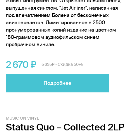
живых инструментов. Открывает альбом песня,
выпущенная синглом, "Jet Airliner", написанная
под впечатлением Болена от бесконечных
авиаперелетов. Лимитированное в 2500
пронумерованных копий издание на цветном
180-граммовом аудиофильском синем
прозрачном виниле.
2 670
5 335
Скидка 50%
•
Подробнее
MUSIC ON VINYL
Status Quo – Collected 2LP