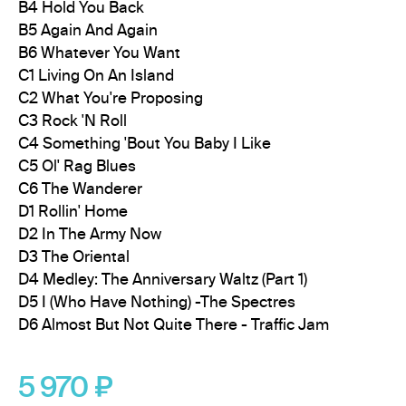
B4 Hold You Back
B5 Again And Again
B6 Whatever You Want
C1 Living On An Island
C2 What You're Proposing
C3 Rock 'N Roll
C4 Something 'Bout You Baby I Like
C5 Ol' Rag Blues
C6 The Wanderer
D1 Rollin' Home
D2 In The Army Now
D3 The Oriental
D4 Medley: The Anniversary Waltz (Part 1)
D5 I (Who Have Nothing) -The Spectres
D6 Almost But Not Quite There - Traffic Jam
5 970