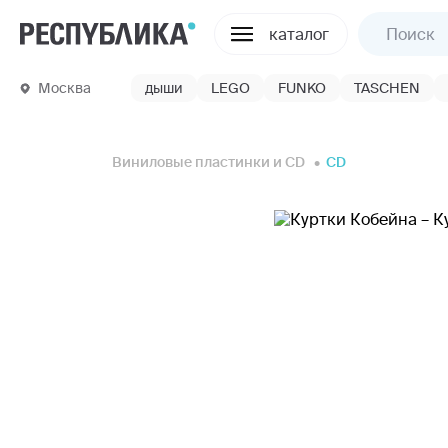
каталог
Москва
дыши
LEGO
FUNKO
TASCHEN
Виниловые пластинки и CD
CD