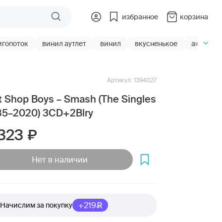
избранное
корзина
игопоток
винил аутлет
винил
вкусненькое
акции
Артикул: 1394027
t Shop Boys – Smash (The Singles
85–2020) 3CD+2Blry
 323
Нет в наличии
+219
Начислим за покупку