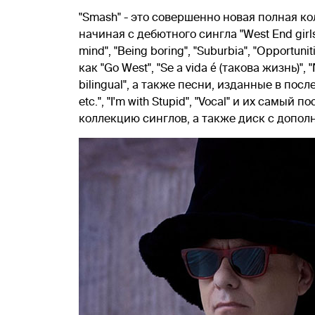
"Smash" - это совершенно новая полная кол
начиная с дебютного сингла "West End girls
mind", "Being boring", "Suburbia", "Opportuni
как "Go West", "Se a vida é (такова жизнь)", "N
bilingual", а также песни, изданные в пос
etc.", "I'm with Stupid", "Vocal" и их самый
коллекцию синглов, а также диск с допо