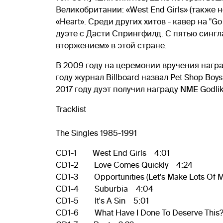
Великобритании: «West End Girls» (также но
«Heart». Среди других хитов - кавер на "Go W
дуэте с Дасти Спрингфилд. С пятью синг
вторжением» в этой стране.
В 2009 году на церемонии вручения наград
году журнал Billboard назвал Pet Shop Boy
2017 году дуэт получил награду NME Godlik
Tracklist
The Singles 1985-1991
CD1-1 West End Girls 4:01
CD1-2 Love Comes Quickly 4:24
CD1-3 Opportunities (Let's Make Lots Of 
CD1-4 Suburbia 4:04
CD1-5 It's A Sin 5:01
CD1-6 What Have I Done To Deserve This?