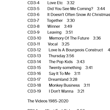
CD3-4 Love Etc 3:32
CD3-5 Did You See Me Coming? 3:44
CD3-6 It Doesn't Often Snow At Christma
CD3-7 Together 3:30
CD3-8 Winner 3:49
CD3-9 Leaving 3:51
CD3-10 Memory Of The Future 3:36
CD3-11 Vocal 3:25
CD3-12 Love Is A Bourgeois Construct 4
CD3-13 Thursday 3:56
CD3-14 The Pop Kids 3:43
CD3-15 Twenty-something 3:41
CD3-16 Say It To Me 3:11
CD3-17 Dreamland 3:28
CD3-18 Monkey Business 3:11
CD3-19 I Don't Wanna 3:21
The Videos 1985-2020