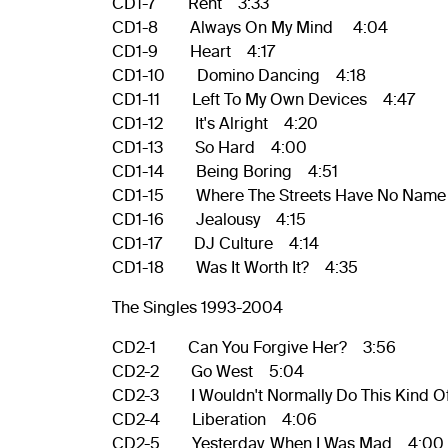
CD1-7 Rent 3:33
CD1-8 Always On My Mind 4:04
CD1-9 Heart 4:17
CD1-10 Domino Dancing 4:18
CD1-11 Left To My Own Devices 4:47
CD1-12 It's Alright 4:20
CD1-13 So Hard 4:00
CD1-14 Being Boring 4:51
CD1-15 Where The Streets Have No Name / 
CD1-16 Jealousy 4:15
CD1-17 DJ Culture 4:14
CD1-18 Was It Worth It? 4:35
The Singles 1993-2004
CD2-1 Can You Forgive Her? 3:56
CD2-2 Go West 5:04
CD2-3 I Wouldn't Normally Do This Kind O
CD2-4 Liberation 4:06
CD2-5 Yesterday, When I Was Mad 4:00