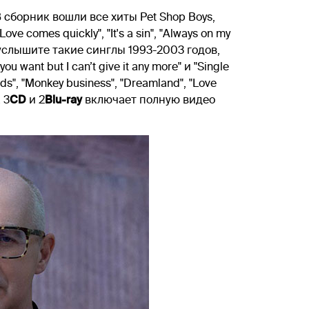
В сборник вошли все хиты Pet Shop Boys,
comes quickly", "It's a sin", "Always on my
. Вы услышите такие синглы 1993-2003 годов,
you want but I can’t give it any more" и "Single
", "Monkey business", "Dreamland", "Love
 3
CD
и 2
Blu-ray
включает полную видео