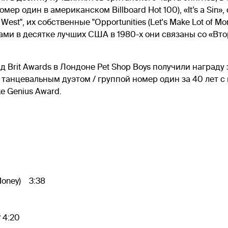
мер один в американском Billboard Hot 100), «It’s a Sin»
est", их собственные "Opportunities (Let's Make Lot of Mon
лами в десятке лучших США в 1980-х они связаны со «
 Brit Awards в Лондоне Pet Shop Boys получили награду
s танцевальным дуэтом / группой номер один за 40 лет с 
e Genius Award.
Money) 3:38
 4:20