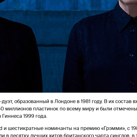
дуэт, образованный в Лондоне в 1981 году. В их состав 
50 миллионов пластинок по всему миру и были отмечены
Гиннеса 1999 года.
d и шестикратные номинанты на премию «Грэмми», с 198
ли в десятку лучших хитов британского чарта синглов, в