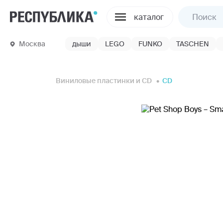
каталог
Москва
дыши
LEGO
FUNKO
TASCHEN
Виниловые пластинки и CD
CD