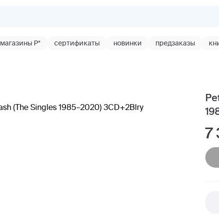
магазины Р*
сертификаты
новинки
предзаказы
кн
Pe
19
7