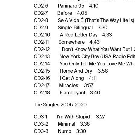
CD2-6 Paninaro 95 4:10
CD2-7 Before 4:05
CD2-8 Se A Vida É (That's The Way Life Is
CD2-9 Single-Bilingual 3:30
CD2-10 A Red Letter Day 4:33
CD2-11 Somewhere 4:43
CD2-12 I Don't Know What You Want But I C
CD2-13 New York City Boy (USA Radio Edi
CD2-14 You Only Tell Me You Love Me Whe
CD2-15 Home And Dry 3:58
CD2-16 I Get Along 4:11
CD2-17 Miracles 3:57
CD2-18 Flamboyant 3:40
The Singles 2006-2020
CD3-1 I'm With Stupid 3:27
CD3-2 Minimal 3:38
CD3-3 Numb 3:30