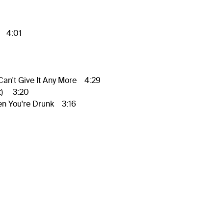
) 4:01
an't Give It Any More 4:29
t) 3:20
n You're Drunk 3:16