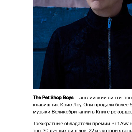
The Pet Shop Boys
— английский синти-поп-
клавишник Крис Лоу. Они продали более 
музыки Великобритании в Книге рекордов 
Трехкратные обладатели премии Brit Awar
топ-30 лучших синглов, 22 из которых вош