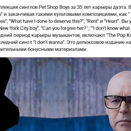
лекция синглов Pet Shop Boys за 35 лет карьеры дуэта. 
" и заканчивая такими культовыми композициями, как " Love 
ties", "What have I done to deserve this?", "Rent" и "Heart"
ew York City boy", "Can you forgive her? ', "‘I don’t know what 
ледний период карьеры музыкантов, включают "The Pop Kids
 последний сингл "I don't wanna". Это делюксовое издание на
лнительными бонусными материалами.