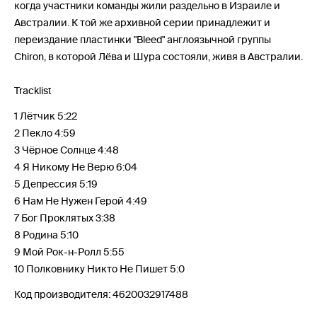
когда участники команды жили раздельно в Израиле и
Австралии. К той же архивной серии принадлежит и
переиздание пластинки "Bleed" англоязычной группы
Chiron, в которой Лёва и Шура состояли, живя в Австралии.
Tracklist
1 Лётчик 5:22
2 Пекло 4:59
3 Чёрное Солнце 4:48
4 Я Никому Не Верю 6:04
5 Депрессия 5:19
6 Нам Не Нужен Герой 4:49
7 Бог Проклятых 3:38
8 Родина 5:10
9 Мой Рок-н-Ролл 5:55
10 Полковнику Никто Не Пишет 5:0
Код производителя: 4620032917488