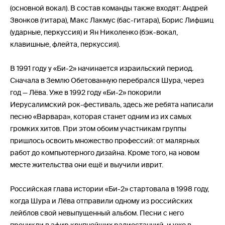
(основной вокал). В состав команды также входят: Андрей
Звонков (гитара), Макс Лакмус (бас-гитара), Борис Лифшиц
(ударные, перкуссия) и Ян Николенко (бэк-вокал,
клавишные, флейта, перкуссия).
В 1991 году у «Би-2» начинается израильский период.
Сначала в Землю Обетованную перебрался Шура, через
год — Лёва. Уже в 1992 году «Би-2» покорили
Иерусалимский рок-фестиваль, здесь же ребята написали
песню «Варвара», которая станет одним из их самых
громких хитов. При этом обоим участникам группы
пришлось освоить множество профессий: от малярных
работ до компьютерного дизайна. Кроме того, на новом
месте жительства они ещё и выучили иврит.
Российская глава истории «Би-2» стартовала в 1998 году,
когда Шура и Лёва отправили одному из российских
лейблов свой невыпущенный альбом. Песни с него
проникли в эфир крупнейших радиостанций, и уже в