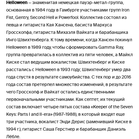
Helloween
— знаменитая немецкая пауэр-метал-группа,
основанная в 1984 году в Гамбурге участниками групп Iron
Fist, Gentry, Second Hell и Powerfool. Коллектив состоял из
певца и гитариста Кая Хансена, басиста Маркуса
Гросскопфа, гитариста Михаэля Вайката и барабанщика
Инго Швихтенберга. К тому времени, когда Хансен покинул
Helloween в 1989 году, чтобы сформировать Gamma Ray,
группа превратилась в коллектив из пяти человек, а Майкл
Киске стал ведущим вокалистом. Швихтенберг и Киске
расстались с Helloween в 1993 году; Швихтенберг умер два
года спустя в результате самоубийства. С тех пор и до 2016
года состав претерпел множество изменений, в результате
чего Гросскопф и Вайкат остались единственными
первоначальными участниками. Как септет, их текущий
состав включает четыре пятых состава «Keeper of the Seven
Keys: Parts I and II-era» (1987–1988), в который входят еще
три участника, вокалист Энди Дерис (заменивший Киске в
1994 г.), гитарист Саша Герстнер и барабанщик Даниэль
Лёбле.