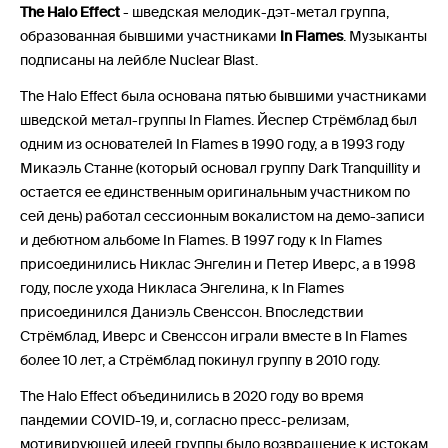
The Halo Effect
- шведская мелодик-дэт-метал группа,
образованная бывшими участниками
In Flames
. Музыканты
подписаны на лейбле Nuclear Blast.
The Halo Effect была основана пятью бывшими участниками
шведской метал-группы In Flames. Йеспер Стрёмблад был
одним из основателей In Flames в 1990 году, а в 1993 году
Микаэль Станне (который основал группу Dark Tranquillity и
остается ее единственным оригинальным участником по
сей день) работал сессионным вокалистом на демо-записи
и дебютном альбоме In Flames. В 1997 году к In Flames
присоединились Никлас Энгелин и Петер Иверс, а в 1998
году, после ухода Никласа Энгелина, к In Flames
присоединился Даниэль Свенссон. Впоследствии
Стрёмблад, Иверс и Свенссон играли вместе в In Flames
более 10 лет, а Стрёмблад покинул группу в 2010 году.
The Halo Effect объединились в 2020 году во время
пандемии COVID-19, и, согласно пресс-релизам,
мотивирующей идеей группы было возвращение к истокам