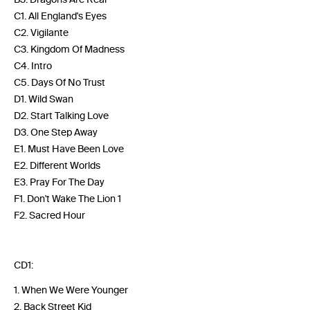
C1. All England's Eyes
C2. Vigilante
C3. Kingdom Of Madness
C4. Intro
C5. Days Of No Trust
D1. Wild Swan
D2. Start Talking Love
D3. One Step Away
E1. Must Have Been Love
E2. Different Worlds
E3. Pray For The Day
F1. Don't Wake The Lion 1
F2. Sacred Hour
CD1:
1. When We Were Younger
2. Back Street Kid