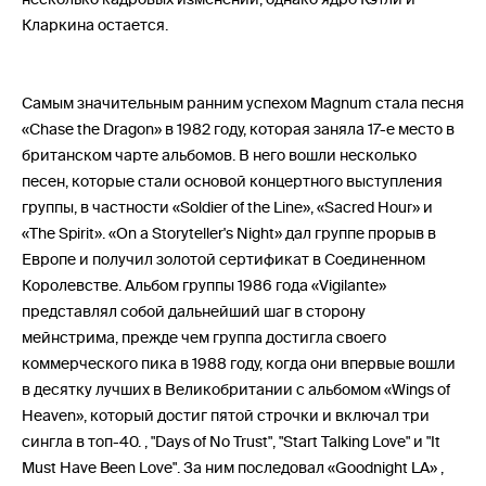
Кларкина остается.
Самым значительным ранним успехом Magnum стала песня
«Chase the Dragon» в 1982 году, которая заняла 17-е место в
британском чарте альбомов. В него вошли несколько
песен, которые стали основой концертного выступления
группы, в частности «Soldier of the Line», «Sacred Hour» и
«The Spirit». «On a Storyteller's Night» дал группе прорыв в
Европе и получил золотой сертификат в Соединенном
Королевстве. Альбом группы 1986 года «Vigilante»
представлял собой дальнейший шаг в сторону
мейнстрима, прежде чем группа достигла своего
коммерческого пика в 1988 году, когда они впервые вошли
в десятку лучших в Великобритании с альбомом «Wings of
Heaven», который достиг пятой строчки и включал три
сингла в топ-40. , "Days of No Trust", "Start Talking Love" и "It
Must Have Been Love". За ним последовал «Goodnight LA» ,