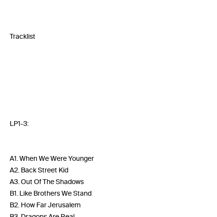
Tracklist
LP1-3:
A1. When We Were Younger
A2. Back Street Kid
A3. Out Of The Shadows
B1. Like Brothers We Stand
B2. How Far Jerusalem
B3. Dragons Are Real