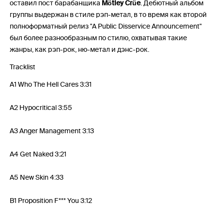
оставил пост барабанщика
Mötley Crüe
. Дебютный альбом
группы выдержан в стиле рэп-метал, в то время как второй
полноформатный релиз "A Public Disservice Announcement"
был более разнообразным по стилю, охватывая такие
жанры, как рэп-рок, ню-метал и дэнс-рок.
Tracklist
A1 Who The Hell Cares 3:31
A2 Hypocritical 3:55
A3 Anger Management 3:13
A4 Get Naked 3:21
A5 New Skin 4:33
B1 Proposition F*** You 3:12