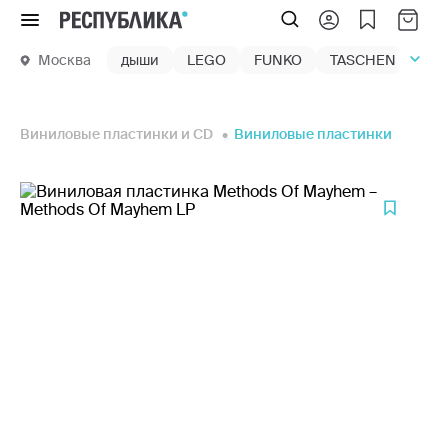
Меню
Москва
дыши
LEGO
FUNKO
TASCHEN
маг
Виниловые пластинки и CD
Виниловые пластинки