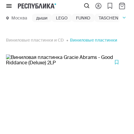
Меню
Москва
дыши
LEGO
FUNKO
TASCHEN
маг
Виниловые пластинки и CD
Виниловые пластинки