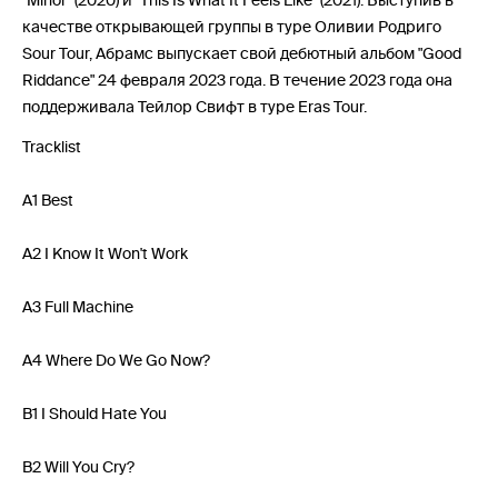
"Minor" (2020) и "This Is What It Feels Like" (2021). Выступив в
качестве открывающей группы в туре Оливии Родриго
Sour Tour, Абрамс выпускает свой дебютный альбом "Good
Riddance" 24 февраля 2023 года. В течение 2023 года она
поддерживала Тейлор Свифт в туре Eras Tour.
Tracklist
A1 Best
A2 I Know It Won't Work
A3 Full Machine
A4 Where Do We Go Now?
B1 I Should Hate You
B2 Will You Cry?