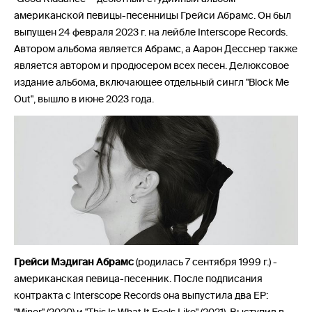
американской певицы-песенницы Грейси Абрамс. Он был
выпущен 24 февраля 2023 г. на лейбле Interscope Records.
Автором альбома является Абрамс, а Аарон Десснер также
является автором и продюсером всех песен. Делюксовое
издание альбома, включающее отдельный сингл "Block Me
Out", вышло в июне 2023 года.
Грейси Мэдиган Абрамс
(родилась 7 сентября 1999 г.) -
американская певица-песенник. После подписания
контракта с Interscope Records она выпустила два EP: