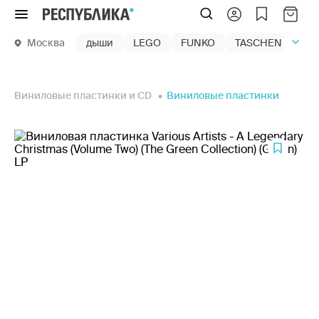
Меню
Москва
дыши
LEGO
FUNKO
TASCHEN
маг
Виниловые пластинки и CD
Виниловые пластинки