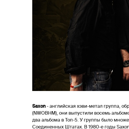
Saxon
- английская хэви-метал группа, об
(NWOBHM), они выпустили восемь альбомов
два альбома в Топ-5. У группы было множес
Соединенных Штатах. В 1980-е годы Saxo