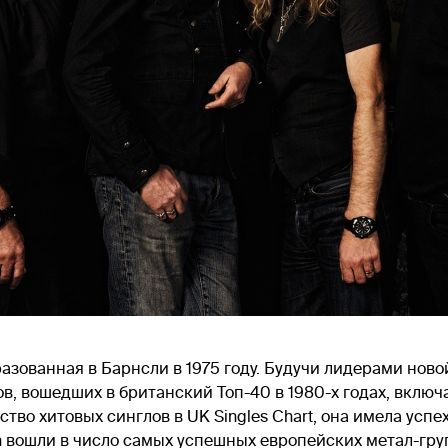
разованная в Барнсли в 1975 году. Будучи лидерами нов
, вошедших в британский Топ-40 в 1980-х годах, включа
тво хитовых синглов в UK Singles Chart, она имела успе
n вошли в число самых успешных европейских метал-гру