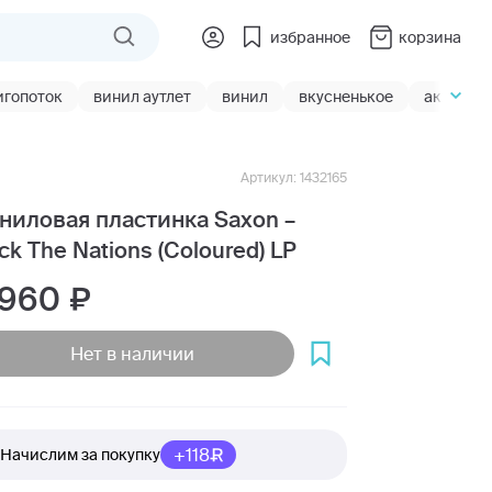
избранное
корзина
игопоток
винил аутлет
винил
вкусненькое
акции
Артикул: 1432165
ниловая пластинка Saxon –
ck The Nations (Coloured) LP
 960
Нет в наличии
+118
Начислим за покупку