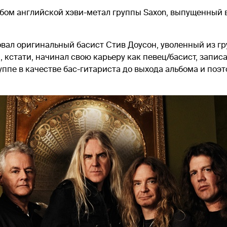
льбом английской хэви-метал группы Saxon, выпущенный в
вал оригинальный басист Стив Доусон, уволенный из гру
 кстати, начинал свою карьеру как певец/басист, запис
пе в качестве бас-гитариста до выхода альбома и поэт