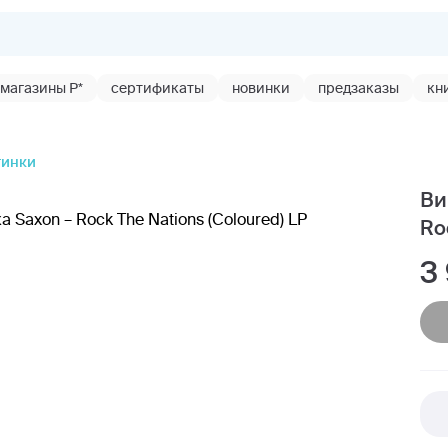
магазины Р*
сертификаты
новинки
предзаказы
кн
тинки
Ви
Ro
3